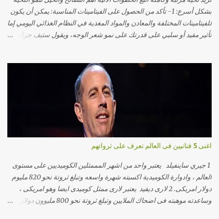
بشكل أسرع: 1- تأكد من الحصول على الفيتامينات المناسبة: يمكن أن يكون
للفيتامينات المختلفة والمعادن والمواد المغذية في النظام الغذائي اليومي إما
تأثير مفيد أو سلبي على قدرتك على نمو شعر الوجه، ويقول ستيف جرانت
– Steve Grant – اختصاصي التغذية إن نمو شعر الوجه يمكن أن يتأثر بكل
من البروتينات والدهون والكربوهيدرات التي نستهلكها، ويقول جرانت أيضًا
يمكن أن يلعب هرمون التستوستيرون دورًا هامًا، ولضمان حصولك على
مستويات كافية من التستوستيرون عليك بتناول الأطعمة المليئة بالزنك
والمغنيسيوم وفيتامين D. ويمكن العثور على الزنك في اللحوم الحمراء
والقرنبيط والسبانخ والكبد والمحار، ويتم العثور على المغنيسيوم في اللوز
والكاجو والماكريل وهو نوع من الأسماك، واضاف ان العناصر الأخرى
سيكونوا فيتامينات A و C و E وكذلك فيتامين B ومشتقاته مثل B3 و B7
ويمكن العثور عليه فى السلمون ومنتجات الالبان وبعض المكسرات
اغنى 5 فنانيين فى العالم تعرف على ثرواتهم
والافوكادو. 2- ممارسة الرياضة والنوم جيدًا: يحتاج الشخص البالغ إلى ست
ساعات نوم على الأقل، ويستخدم الجسم هذه الساعات لإعادة البناء وا...
1 جيري ساينفيلد يعتبر واحد من اشهر المممثلين الكوميديين على مستوى
العالم ، وادوارة الكوميدية اكسبته شهرة واسعه وتبلغ ثروتة نحو 820 مليوم
دولار امريكى. 2 لارى ديفيد يعتبر لارى ممثل كوميدى ايضا وهو امريكى ،
وساعدته موهبته فى اضحاك الملايين وتبلغ ثروتة نحو 800 مليوون دولار . 3
مادونا مادونا تعتبر من اكثر واعظم الفنانيين نجاحا فى العالم كله بفضل